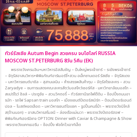
ทัวร์รัสเซีย Autum Begin สวยครบ จบไฮไลท์ RUSSIA
MOSCOW ST.PETERBURG 8วัน 5คืน (EK)
พระราชวังเครมลิน+มหาวิหารอัสสัมชัญ – ปืนใหญ่พระเจ้าซาร์ – ระฆังพระเจ้าซาร์
– จัตุรัสอาสนวิหาร+พิพิธภัณฑ์อาร์เมอร์รี่+สวน อเล็กซานเดอร์ รัสเซีย – จัตุรัสแดง
– มหาวิหารเซนต์บาซิล – สุสานเลนิน – ห้างสรรพสินค้ากุม – จัตุรัสโรงละคร – สวน
Zaryadye – ชมการแสดงคณะละครสัตว์มอสโคว์เซอร์คัส - มหาวิทยาลัยมอสโก –
สแปร์โรว์ ฮิลล์ – ประตูชัย – สวนวิคตอรี่ – ทัวร์สถานีรถไฟใต้ดิน – ช้อปปิ้งถนนอา
รบัท - รถไฟ Sapsan train มอสโก – เมืองเซนต์ปีเตอร์สเบิร์ก – ป้อมปีเตอร์แอนด์
ปอล – โบสถ์หยดเลือด – มหาวิหารเซนต์ไอแซค – รูปปั้นคนขี่ม้า – พระราชวังนิโคลั
ส(ด้านนอก) – อาสนวิหารสโมลนี – ล่องเรือแม่เนวา - พระราชวังปีเตอร์ฮอฟ –
พิพิธภัณฑ์เฮอร์มิเทจ OPTION: Dinner with Caviar & Champagne & Show
-พระราชวังแคทเธอรีน – ช้อปปิ้ง พัลโคโวเอาท์เล็ต