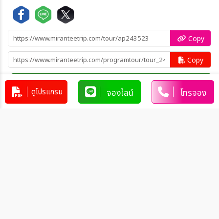
Copy
Copy
คัดลอกข้อมูลทัวร์ทั้งหมด
ดูโปรแกรม
จองไลน์
โทรจอง
โปรแกรมทัวร์คล้ายกัน
ทัวร์รัสเซีย Autum Begin สวยครบ จบ
ไฮไลท์ RUSSIA MOSCOW
ST.PETERBURG 8วัน 5คืน (EK)
RU_EK00028
8วัน 5คืน
75,888
บาท