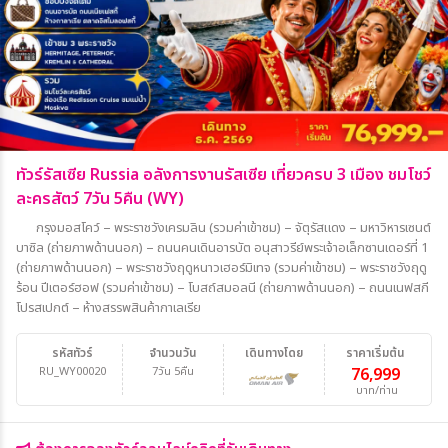
ทัวร์รัสเซีย Russia อลังการงานรัสเซีย เที่ยวครบ 3 เมือง ชมโชว์
ละครสัตว์ 7วัน 5คืน (WY)
กรุงมอสโคว์ – พระราชวังเครมลิน (รวมค่าเข้าชม) – จัตุรัสแดง – มหาวิหารเซนต์
บาซิล (ถ่ายภาพด้านนอก) – ถนนคนเดินอารบัต อนุสาวรีย์พระเจ้าอเล็กซานเดอร์ที่ 1
(ถ่ายภาพด้านนอก) – พระราชวังฤดูหนาวเฮอร์มิเทจ (รวมค่าเข้าชม) – พระราชวังฤดู
ร้อน ปีเตอร์ฮอฟ (รวมค่าเข้าชม) – โบสถ์สมอลนี (ถ่ายภาพด้านนอก) – ถนนเนฟสกี
โปรสเปกต์ – ห้างสรรพสินค้ากาเลเรีย
รหัสทัวร์
จำนวนวัน
เดินทางโดย
ราคาเริ่มต้น
RU_WY00020
7วัน 5คืน
76,999
บาท/ท่าน