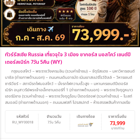
ทัวร์รัสเซีย Russia เที่ยวจุใจ 3 เมือง ซากอร์ส มอสโคว์ เซนต์ปี
เตอร์สเบิร์ก 7วัน 5คืน (WY)
กรุงมอสโคว์ – พระราชวังเครมลิน (รวมค่าเข้าชม) – จัตุรัสแดง – มหาวิหารเซนต์
บาซิล (ถ่ายภาพด้านนอก) – ถนนคนเดินอารบัต เนินเขาสแปร์โรว์ฮิลล์ – วิหารเซนต์
ซาร์เวียร์ – สถานีรถไฟมอสโคว์ – นั่งรถไฟความเร็วสูง – มหานครเซนต์ปีเตอร์ส
เบิร์ก อนุสาวรีย์พระเจ้าอเล็กซานเดอร์ที่ 1 (ถ่ายภาพด้านนอก) – พระราชวังฤดูหนาว
เฮอร์มิเทจ (รวมค่าเข้าชม) – พระราชวังฤดูร้อน ปีเตอร์ฮอฟ (รวมค่าเข้าชม) – โบสถ์
สมอลนี (ถ่ายภาพด้านนอก) – ถนนเนฟสกี โปรสเปกต์ – ห้างสรรพสินค้ากาเลเรีย
รหัสทัวร์
จำนวนวัน
เดินทางโดย
ราคาเริ่มต้น
RU_WY00018
7วัน 5คืน
73,999
บาท/ท่าน