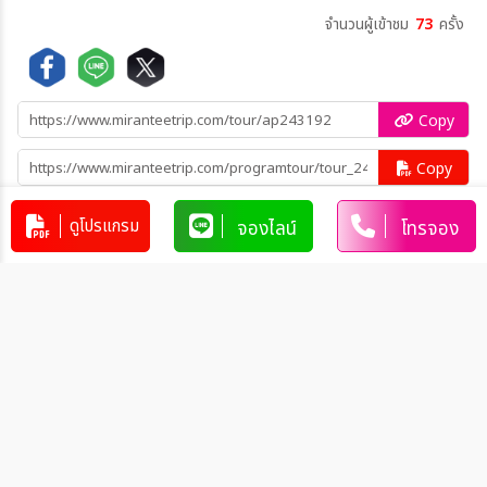
จำนวนผู้เข้าชม
73
ครั้ง
Copy
Copy
คัดลอกข้อมูลทัวร์ทั้งหมด
ดูโปรแกรม
จองไลน์
โทรจอง
โปรแกรมทัวร์คล้ายกัน
ทัวร์รัสเซีย มหัศจรรย์...รัสเซียล่าแสง
เหนือ เที่ยวครบทุกไฮไลท์ MOSCOW
MURMANSK ST.PETERSBURG 9วัน
RU_EK00037
9วัน 6คืน
6คืน (EK)
109,999