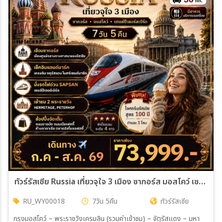
ทัวร์รัสเซีย Russia เที่ยวจุใจ 3 เมือง ซากอร์ส มอสโคว์ เซนต์ปีเตอร์สเบิร์ก 7วัน 5คืน (WY)
RU_WY00018
7วัน 5คืน
ทัวร์รัสเซีย
กรุงมอสโคว์ – พระราชวังเครมลิน (รวมค่าเข้าชม) – จัตุรัสแดง – มหา