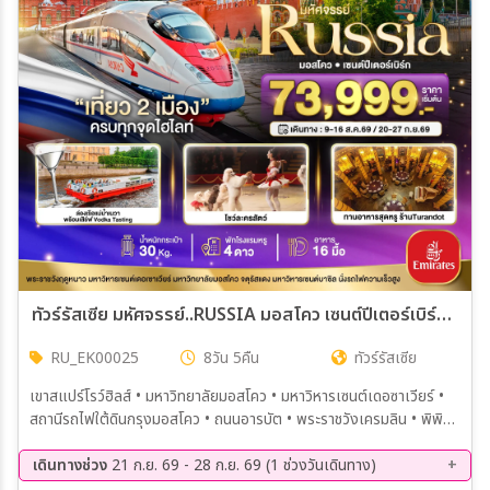
เมือง
สายการบิน
ตั้งแต่วันที่
ถึงวันที่
ทัวร์รัสเซีย มหัศจรรย์..RUSSIA มอสโคว เซนต์ปีเตอร์เบิร์ก เที่ยว 2 เมือง ครบทุกจุดไฮไลท์ 8วัน 5คืน (EK)
RU_EK00025
8วัน 5คืน
ทัวร์รัสเซีย
เฉพาะเดือน
เขาสแปร์โรว์ฮิลส์ • มหาวิทยาลัยมอสโคว • มหาวิหารเซนต์เดอซาเวียร์ •
สถานีรถไฟใต้ดินกรุงมอสโคว • ถนนอารบัต • พระราชวังเครมลิน • พิพิธ
เฉพาะเทศกาล
ภัณฑ์อาร์เมอร์รี่แชมเบอร์ • วิหารอัสสัมชัญ • จัตุรัสแดง • สุสานเลนิน •
แวะถ่ายรูปมหาวิหารเซนต์บาซิล • ห้าง GUM • ชมโชว์ละครสัตว์ Circus •
เดินทางช่วง
21 ก.ย. 69 - 28 ก.ย. 69 (1 ช่วงวันเดินทาง)
ตลาดอิสไมโลโว่ • Mathroska Painting Class • นั่งรถไฟความเร็วสูง