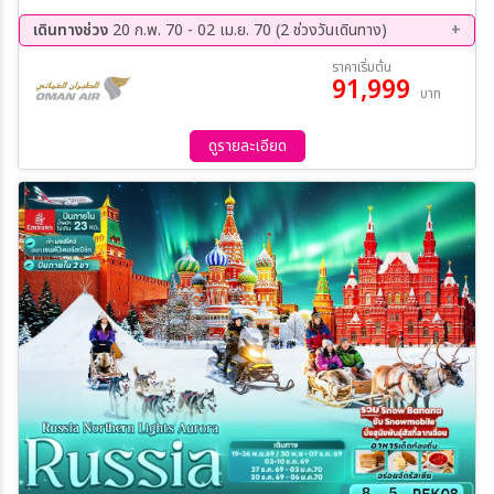
วิหารเซนต์ซาร์เวียร์ (ถ่ายภาพด้านนอก) - สวนสาธารณะ Zaryadye –
ถนนคนเดินอารบัต OPTION TOUR: Moscow Circus (ราคา 60
เดินทางช่วง
20 ก.พ. 70 - 02 เม.ย. 70 (2 ช่วงวันเดินทาง)
USD/ท่าน 10 ท่านขึ้นไปออกเดินทาง) กรุงมอสโคว์ – สนามบิน บินภายใน
20 ก.พ. 70 - 26 ก.พ. 70
27 มี.ค 70 - 02 เม.ย 70
ราคาเริ่มต้น
มอสโคว์-มูร์มันสค์ – หมู่บ้านซามิ OPTION TOUR: Husky Dog
91,999
บาท
Sledding (ราคา 100 USD/ท่าน) Aurora Hunting ล่าแสงเหนือ #1
หมู่บ้านเทริเบก้า - ชมน้ำตก Bataeyskiy - ชมชายหาดหินไข่มังกร – ชมวิว
จุด The End of the World - ถ่ายภาพกับ สุสานเรืออับปาง OPTION
ดูรายละเอียด
TOUR: Snowmobile Riding (ราคา 100 USD/ท่าน) Aurora
Hunting ล่าแสงเหนือ #2 อนุสรณ์เรือดำน้ำ KURSK– อนุสาวรีย์
ALYOSHA - โบสถ์โดมทองคำ – เรือตัดน้ำแข็งพลังงานนิวเคลียร์ (ถ่าย
ภาพด้านนอก) - สนามบิน บินภายใน มูร์มันสค์-มอสโคว์ กรุงมอสโคว์ - ซา
กอร์ส – อารามทรินิตี้ – ตลาดอิสไมโลโว่ - สนามบินนานาชาติเชเรเมเตีย
โว