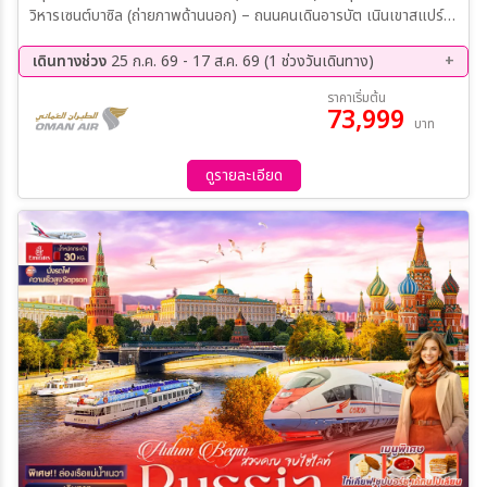
วิหารเซนต์บาซิล (ถ่ายภาพด้านนอก) – ถนนคนเดินอารบัต เนินเขาสแปร์
โรว์ฮิลล์ – วิหารเซนต์ซาร์เวียร์ – สถานีรถไฟมอสโคว์ – นั่งรถไฟความเร็ว
สูง – มหานครเซนต์ปีเตอร์สเบิร์ก อนุสาวรีย์พระเจ้าอเล็กซานเดอร์ที่ 1
เดินทางช่วง
25 ก.ค. 69 - 17 ส.ค. 69 (1 ช่วงวันเดินทาง)
(ถ่ายภาพด้านนอก) – พระราชวังฤดูหนาวเฮอร์มิเทจ (รวมค่าเข้าชม) –
11 ส.ค. 69 - 17 ส.ค. 69
ราคาเริ่มต้น
พระราชวังฤดูร้อน ปีเตอร์ฮอฟ (รวมค่าเข้าชม) – โบสถ์สมอลนี (ถ่ายภาพ
73,999
บาท
ด้านนอก) – ถนนเนฟสกี โปรสเปกต์ – ห้างสรรพสินค้ากาเลเรีย
ดูรายละเอียด