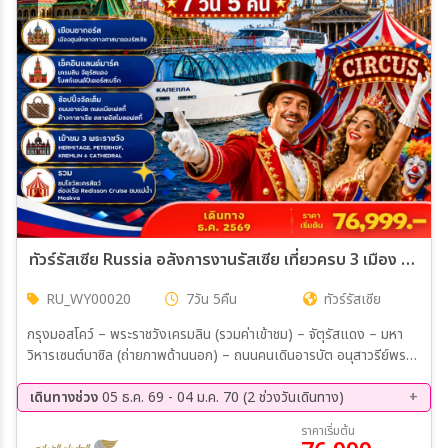
ทัวร์รัสเซีย Russia อลังการงานรัสเซีย เที่ยวครบ 3 เมือง ชมโชว์ละครสัตว์ 7วัน 5คืน (WY)
RU_WY00020
7วัน 5คืน
ทัวร์รัสเซีย
กรุงมอสโคว์ – พระราชวังเครมลิน (รวมค่าเข้าชม) – จัตุรัสแดง – มหา
วิหารเซนต์บาซิล (ถ่ายภาพด้านนอก) – ถนนคนเดินอารบัต อนุสาวรีย์พระ
เจ้าอเล็กซานเดอร์ที่ 1 (ถ่ายภาพด้านนอก) – พระราชวังฤดูหนาวเฮอร์มิ
เทจ (รวมค่าเข้าชม) – พระราชวังฤดูร้อน ปีเตอร์ฮอฟ (รวมค่าเข้าชม) –
เดินทางช่วง
05 ธ.ค. 69 - 04 ม.ค. 70 (2 ช่วงวันเดินทาง)
โบสถ์สมอลนี (ถ่ายภาพด้านนอก) – ถนนเนฟสกี โปรสเปกต์ – ห้างสรรพ
05 ธ.ค. 69 - 11 ธ.ค. 69
29 ธ.ค. 69 - 04 ม.ค. 70
ราคาเริ่มต้น
สินค้ากาเลเรีย