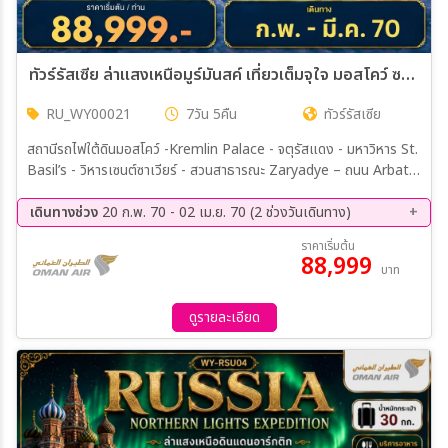
ทัวร์รัสเซีย ล่าแสงเหนือมูร์มันสค์ เที่ยวเต็มจุใจ มอสโคว์ ซากอร์ส 7วัน 5คืน (WY)
RU_WY00021
7วัน 5คืน
ทัวร์รัสเซีย
สถานีรถไฟใต้ดินมอสโคว์ -Kremlin Palace - จตุรัสแดง - มหาวิหาร St.
Basil’s - วิหารเซนต์ซาเวียร์ - สวนสาธารณะ Zaryadye – ถนน Arbat –
Option ชมโชว์ละครสัตว์ Moscow Circus มอสโคว์ - สนามบิน บิน
ภายในมอสโคว์-มูร์มันสค์ - หมู่บ้านซามิ - Option สุนัขฮัสกี้ลากเลื่อน -
เดินทางช่วง
20 ก.พ. 70 - 02 เม.ย. 70 (2 ช่วงวันเดินทาง)
กิจกรรม Aurora Hunting ล่าแสงเหนือ#1 หมู่บ้านเทริเบก้า - น้ำตก
20 ก.พ. 70 - 26 ก.พ. 70
27 มี.ค 70 - 02 เม.ย 70
ราคาเริ่มต้น
Bataeyskiy - ชายหาดหินไข่มังกร - จุดชมวิว The End of the World
88,999
บาท
- ถ่ายภาพสุสานเรืออับปาง - Option ขี่ snowmobile - กิจกรรม
Aurora Hunting ล่าแสงเหนือ#2
ดูรายละเอียด