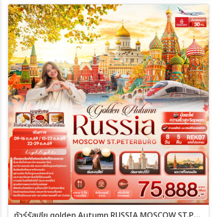
Caviar & Champagne & Show -พระราชวังแคทเธอรีน – ช้อปปิ้ง
พัลโคโวเอาท์เล็ต
ทัวร์รัสเซีย golden Autumn RUSSIA MOSCOW ST.PETERBURG 8วัน 5คืน (EK)