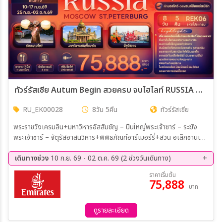
ทัวร์รัสเซีย Autum Begin สวยครบ จบไฮไลท์ RUSSIA MOSCOW ST.PETERBURG 8วัน 5คืน (EK)
RU_EK00028
8วัน 5คืน
ทัวร์รัสเซีย
พระราชวังเครมลิน+มหาวิหารอัสสัมชัญ – ปืนใหญ่พระเจ้าซาร์ – ระฆัง
พระเจ้าซาร์ – จัตุรัสอาสนวิหาร+พิพิธภัณฑ์อาร์เมอร์รี่+สวน อเล็กซานเด
อร์ รัสเซีย – จัตุรัสแดง – มหาวิหารเซนต์บาซิล – สุสานเลนิน – ห้าง
สรรพสินค้ากุม – จัตุรัสโรงละคร – สวน Zaryadye – ชมการแสดงคณะ
เดินทางช่วง
10 ก.ย. 69 - 02 ต.ค. 69 (2 ช่วงวันเดินทาง)
ละครสัตว์มอสโคว์เซอร์คัส - มหาวิทยาลัยมอสโก – สแปร์โรว์ ฮิลล์ –
10 ก.ย. 69 - 17 ก.ย. 69
25 ก.ย. 69 - 02 ต.ค. 69
ราคาเริ่มต้น
ประตูชัย – สวนวิคตอรี่ – ทัวร์สถานีรถไฟใต้ดิน – ช้อปปิ้งถนนอารบัท -
75,888
บาท
รถไฟ Sapsan train มอสโก – เมืองเซนต์ปีเตอร์สเบิร์ก – ป้อมปีเตอร์
แอนด์ปอล – โบสถ์หยดเลือด – มหาวิหารเซนต์ไอแซค – รูปปั้นคนขี่ม้า –
พระราชวังนิโคลัส(ด้านนอก) – อาสนวิหารสโมลนี – ล่องเรือแม่เนวา -
ดูรายละเอียด
พระราชวังปีเตอร์ฮอฟ – พิพิธภัณฑ์เฮอร์มิเทจ OPTION: Dinner with