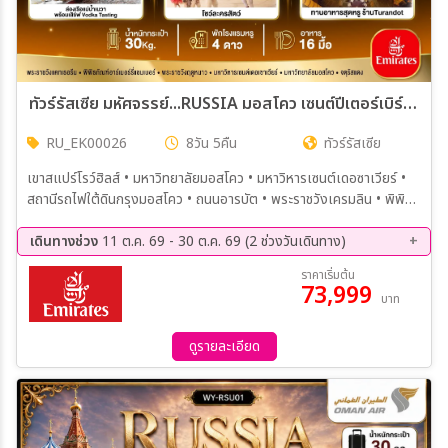
ทัวร์รัสเซีย มหัศจรรย์...RUSSIA มอสโคว เซนต์ปีเตอร์เบิร์ก ชมฤดูใบไม้ร่วง 8วัน 5คืน (EK)
RU_EK00026
8วัน 5คืน
ทัวร์รัสเซีย
เขาสแปร์โรว์ฮิลส์ • มหาวิทยาลัยมอสโคว • มหาวิหารเซนต์เดอซาเวียร์ •
สถานีรถไฟใต้ดินกรุงมอสโคว • ถนนอารบัต • พระราชวังเครมลิน • พิพิธ
ภัณฑ์อาร์เมอร์รี่แชมเบอร์ • วิหารอัสสัมชัญ • จัตุรัสแดง • สุสานเลนิน •
แวะถ่ายรูปมหาวิหารเซนต์บาซิล • ห้าง GUM • ชมโชว์ละครสัตว์ Circus •
เดินทางช่วง
11 ต.ค. 69 - 30 ต.ค. 69 (2 ช่วงวันเดินทาง)
ตลาดอิสไมโลโว่ • Mathroska Painting Class • นั่งรถไฟความเร็วสูง
11 ต.ค. 69 - 18 ต.ค. 69
23 ต.ค. 69 - 30 ต.ค. 69
ราคาเริ่มต้น
Sapsan Fast Train • เมืองเซนต์ปีเตอร์สเบิร์ค • พระราชวังแคทเธอลีน
73,999
บาท
• ห้องแอมเบอร์รูม • ล่องเรือแม่น้ำเนว่า • มหาวิหารไอแซค • พระราชวัง
ฤดูหนาว • พิพิธภัณฑ์เฮอร์มิเทจ • ป้อมปีเตอร์ และปอลด์ • พระราชวังฤดู
ร้อน หรือ พระราชวังปีเตอร์ฮอฟ • โบสถ์หยดเลือด • ช้อปปิ้ง Leto Mall
ดูรายละเอียด