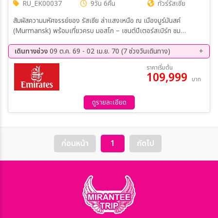
RU_EK00037
9วัน 6คืน
ทัวร์รัสเซีย
สัมผัสความมหัศจรรย์ของ รัสเซีย ล่าแสงเหนือ ณ เมืองมูร์มันสค์
(Murmansk) พร้อมเที่ยวครบ มอสโก – เซนต์ปีเตอร์สเบิร์ก ชม
พระราชวังสุดอลังการ จัตุรัสแดง และมนต์เสน่ห์แห่งฤดูหนาวที่ยากจะลืม
เดินทางช่วง
09 ต.ค. 69 - 02 เม.ย. 70 (7 ช่วงวันเดินทาง)
09 ต.ค. 69 - 17 ต.ค. 69
19 พ.ย. 69 - 27 พ.ย. 69
ราคาเริ่มต้น
109,999
17 ธ.ค. 69 - 25 ธ.ค. 69
21 ม.ค. 70 - 29 ม.ค. 70
บาท
04 ก.พ. 70 - 12 ก.พ. 70
04 มี.ค 70 - 12 มี.ค 70
25 มี.ค 70 - 02 เม.ย 70
ดูรายละเอียด
ก่อนหน้า
1
ถัดไป