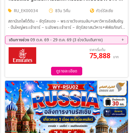
RU_EK00034
8วัน 5คืน
ทัวร์รัสเซีย
สถานีรถไฟใต้ดิน – จัตุรัสแดง – พระราชวังเครมลิน+มหาวิหารอัสสัมชัญ
- ปืนใหญ่พระเจ้าซาร์ – ระฆังพระเจ้าซาร์ – จัตุรัสอาสนวิหาร+พิพิธภัณฑ์
อาร์เมอร์รี่+สวนอเล็กซานเดอร์ รัสเซีย– มหาวิหารเซนต์บาซิล – สุสานเลนิ
น – สวน Zaryadye – จัตุรัสโรงละคร – ห้างสรรพสินค้ากุม มหาวิทยาลัย
เดินทางช่วง
09 ต.ค. 69 - 29 ต.ค. 69 (3 ช่วงวันเดินทาง)
มอสโก - สแปร์โรว์ ฮิลล์ – ประตูชัย – สวนวิคตอรี่ – ตลาดอิสมายลอฟกี้
09 ต.ค. 69 - 16 ต.ค. 69
15 ต.ค. 69 - 22 ต.ค. 69
ราคาเริ่มต้น
– ชมการแสดงคณะละครสัตว์มอสโคว์เซอร์คัส(รวมค่าเข้าชม)
75,888
22 ต.ค. 69 - 29 ต.ค. 69
บาท
ดูรายละเอียด