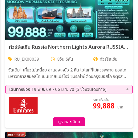
ทัวร์รัสเซีย Russia Northern Lights Aurora RUSSIA MOSCOW MURMANSK ST.PETERSBURG 8วัน 5คืน (EK)
RU_EK00039
8วัน 5คืน
ทัวร์รัสเซีย
จัดเต็ม!! เที่ยวไม่เหนื่อย ล่าแสงเหนือ 2 คืน ไฮไลท์ที่ไม่ควรพลาด มอสโก
มหาวิทยาลัยมอสโก เนินเขาสแปร์โรว์ ชมรถไฟใต้ดินกรุงมอสโก จัตุรัส
แดง มหาวิหารเซนด์บาซิล โบสถ์อัสสัมชัญ ประตูชัย สวน Zaryadye สุสาน
เลนิน มูร์มันสค์ ชมเรือตัดน้ำแข็งนิวเคลียร์ สัมผัสวิถีชีวิตหมู่บ้านซามี นั่งรถ
เดินทางช่วง
19 พ.ย. 69 - 06 ม.ค. 70 (5 ช่วงวันเดินทาง)
ลากเลื่อนโดยกวางเรนเดียร์ สนุกกับกิจกรรม Snow Banana และขับ
19 พ.ย. 69 - 26 พ.ย. 69
30 พ.ย. 69 - 07 ธ.ค. 69
ราคาเริ่มต้น
Snowmobile นั่งสุนัขพันธุ์ฮัสกี้ลากเลื่อน เซนต์ปิเตอร์สเบิร์ก โบสต์หยด
99,888
03 ธ.ค. 69 - 10 ธ.ค. 69
27 ธ.ค. 69 - 03 ม.ค. 70
บาท
เลือด ป้อม Peter & Paul พิพิธภัณฑ์เฮอร์มิเทจ พระราชวังปีเตอร์ฮอฟ
31 ธ.ค. 69 - 06 ม.ค. 70
และ มหาวิหารเซนด์ไอแซค
ดูรายละเอียด