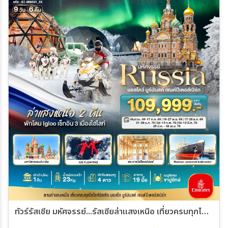
ทัวร์รัสเซีย มหัศจรรย์...รัสเซียล่าแสงเหนือ เที่ยวครบทุกไฮไลท์ MOSCOW MURMANSK ST.PETERSBURG 9วัน 6คืน (EK)