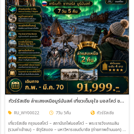
ทัวร์รัสเซีย ล่าแสงเหนือมูร์มันสค์ เที่ยวเต็มจุใจ มอสโคว์ ซากอร์ส 7วัน 5คืน (WY)
RU_WY00022
7วัน 5คืน
ทัวร์รัสเซีย
เที่ยวรัสเซีย กรุงมอสโคว์ – สถานีรถไฟมอสโคว์ – พระราชวังเครมลิน
(รวมค่าเข้าชม) – จัตุรัสแดง – มหาวิหารเซนต์บาซิล (ถ่ายภาพด้านนอก) –