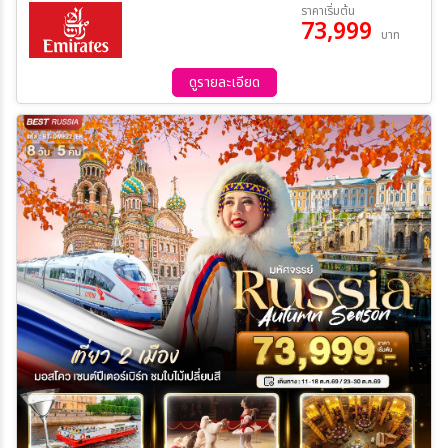
21 ก.ย. 69 - 28 ก.ย. 69
ราคาเริ่มต้น
Sapsan Fast Train • เมืองเซนต์ปีเตอร์สเบิร์ค • พระราชวังแคทเธอลีน
73,999
บาท
• ห้องแอมเบอร์รูม • ล่องเรือแม่น้ำเนว่า • มหาวิหารไอแซค • พระราชวัง
ระหว่าง
ฤดูหนาว • พิพิธภัณฑ์เฮอร์มิเทจ • ป้อมปีเตอร์ และปอลด์ • พระราชวังฤดู
ร้อน หรือ พระราชวังปีเตอร์ฮอฟ • โบสถ์หยดเลือด • ช้อปปิ้ง Leto Mall
ดูรายละเอียด
ค้นหา